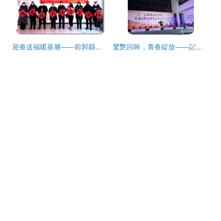
迎春送福暖基層——前郭縣文聯傾心開展送春聯贈福字活動
驚艷回眸，青春綻放——記永新中學首屆校園文化藝術節元旦文藝匯演