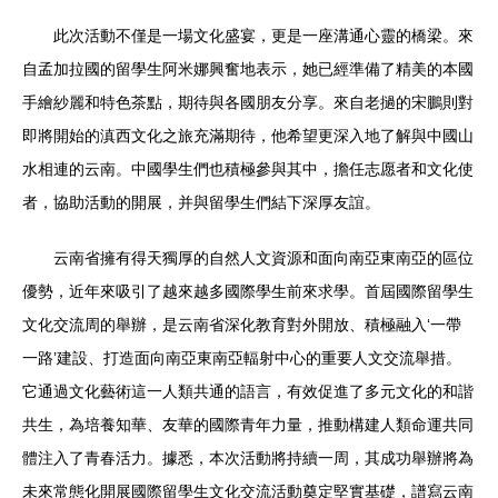
此次活動不僅是一場文化盛宴，更是一座溝通心靈的橋梁。來
自孟加拉國的留學生阿米娜興奮地表示，她已經準備了精美的本國
手繪紗麗和特色茶點，期待與各國朋友分享。來自老撾的宋鵬則對
即將開始的滇西文化之旅充滿期待，他希望更深入地了解與中國山
水相連的云南。中國學生們也積極參與其中，擔任志愿者和文化使
者，協助活動的開展，并與留學生們結下深厚友誼。
云南省擁有得天獨厚的自然人文資源和面向南亞東南亞的區位
優勢，近年來吸引了越來越多國際學生前來求學。首屆國際留學生
文化交流周的舉辦，是云南省深化教育對外開放、積極融入‘一帶
一路’建設、打造面向南亞東南亞輻射中心的重要人文交流舉措。
它通過文化藝術這一人類共通的語言，有效促進了多元文化的和諧
共生，為培養知華、友華的國際青年力量，推動構建人類命運共同
體注入了青春活力。據悉，本次活動將持續一周，其成功舉辦將為
未來常態化開展國際留學生文化交流活動奠定堅實基礎，譜寫云南