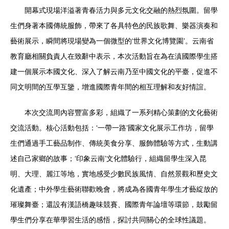
開幕式現場洋溢著青春活力與多元文化交融的熱烈氛圍。留學
生們身著本國傳統服飾，帶來了各具特色的民族歌舞、樂器演奏和
藝術展示，瞬間將現場變為一個微型的‘世界文化博覽園’。云南省
教育廳相關負責人在致辭中表示，本次活動旨在為在滇國際學生搭
建一個展示本國文化、深入了解云南乃至中國文化的平臺，促進不
同文明間的互學互鑒，增進國際青年間的相互理解和友好情誼。
本次交流周內容豐富多彩，組織了一系列精心策劃的文化藝術
交流活動。核心活動包括：‘一帶一路’國家文化展示工作坊，留學
生們通過手工藝品制作、傳統美食分享、服飾體驗等方式，生動講
述自己家鄉的故事；‘印象云南’文化體驗行，組織留學生深入昆
明、大理、麗江等地，實地感受少數民族風情、自然景觀和歷史文
化遺產；中外學生藝術聯歡晚會，將成為各國青年學生才藝綻放的
璀璨舞臺；還設有漢語橋趣味競賽、國際青年論壇等環節，鼓勵留
學生們分享在華學習生活的感悟，探討共同關心的全球性議題。