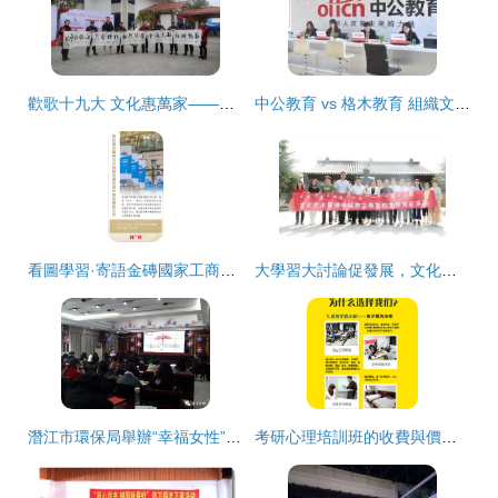
歡歌十九大 文化惠萬家——福州文化藝術交流協會文化下鄉活動紀實
中公教育 vs 格木教育 組織文化藝術交流活動，孰優孰劣？
看圖學習·寄語金磚國家工商界 謀共同發展，促和平安全，涵文明互鑒
大學習大討論促發展，文化藝術管理學院黨總支以主題黨日暨專業調研深化育人實效
潛江市環保局舉辦“幸福女性”藝術剪紙活動 弘揚傳統文化之美
考研心理培訓班的收費與價值 交網教育與天津班的熱分析——組織文化為動力