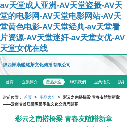
av天堂成人亚洲-AV天堂盗摄-AV天
堂的电影网-AV天堂电影网站-AV天
堂黄色电影-AV天堂经典-av天堂看
片资源-AV天堂迷奸-av天堂女优-AV
天堂女优在线
陜西懶漢罐罐茶文化傳播有限公司
首頁
企業簡介
產品大全
聯系我們
企業信息
訪客
>
>
當前位置：
首頁
產品大全
彩云之南搭橋梁 青春友誼譜新章
——云南省首屆國際留學生文化交流周開幕
彩云之南搭橋梁 青春友誼譜新章